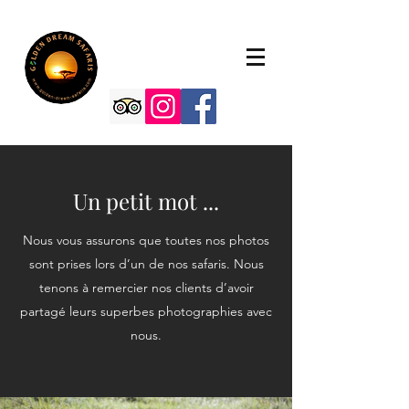
Un petit mot ...
Nous vous assurons que toutes nos photos
sont prises lors d’un de nos safaris. Nous
tenons à remercier nos clients d’avoir
partagé leurs superbes photographies avec
nous.