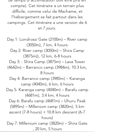
(le temps d’acclimatation doit être pris en
compte). Cet itinéraire a un terrain plus
difficile, comme celui de Machame, et
l'hébergement se fait partout dans les
campings. Cet itinéraire a une version de 6
et 7 jours.
Day 1: Londrossi Gate (2100m) – River camp
(3050m), 7 km, 4 hours
Day 2: River camp (3050m) – Shira Camp
(3875m)), 12 km, 6-8 hours
Day 3: : Shira Camp (3875m) – Lava Tower
(4642m) – Barranco camp (3984m), 10.3 km,
8 hours
Day 4: Barranco camp (3985m) – Karanga
camp (4040m), 6 km, 6 hours
Day 5: Karanga camp (4040m) – Barafu camp
(4681m), 3.4 km, 4 hours
Day 6: Barafu camp (4681m) – Uhuru Peak
(5895m) – Millenium camp (3820m), 5 km
ascent (7-8 hours) + 10.8 km descent (6-7
hours)
Day 7: Millenium camp (3820m) – Shira Gate
, 20 km, 5 hours