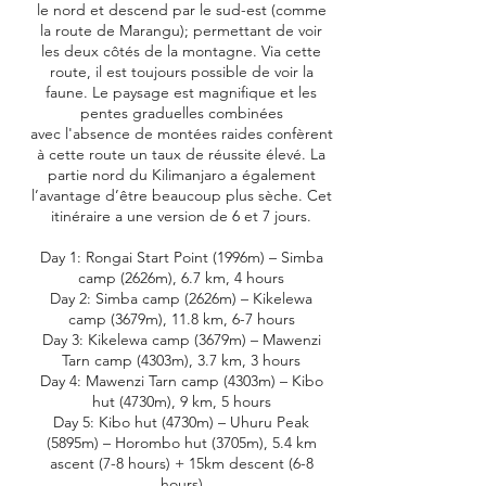
le nord et descend par le sud-est (comme
la route de Marangu); permettant de voir
les deux côtés de la montagne. Via cette
route, il est toujours possible de voir la
faune. Le paysage est magnifique et les
pentes graduelles combinées
avec l'absence de montées raides confèrent
à cette route un taux de réussite élevé. La
partie nord du Kilimanjaro a également
l’avantage d’être beaucoup plus sèche. Cet
itinéraire a une version de 6 et 7 jours.
Day 1: Rongai Start Point (1996m) – Simba
camp (2626m), 6.7 km, 4 hours
Day 2: Simba camp (2626m) – Kikelewa
camp (3679m), 11.8 km, 6-7 hours
Day 3: Kikelewa camp (3679m) – Mawenzi
Tarn camp (4303m), 3.7 km, 3 hours
Day 4: Mawenzi Tarn camp (4303m) – Kibo
hut (4730m), 9 km, 5 hours
Day 5: Kibo hut (4730m) – Uhuru Peak
(5895m) – Horombo hut (3705m), 5.4 km
ascent (7-8 hours) + 15km descent (6-8
hours)