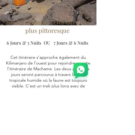
Route Lemosho: celui qui est la
plus pittoresque
6 Jour
s & 5 Nuit
s OU
7 Jour
s & 6 Nuit
s
Cet itinéraire s’approche également du
Kilimanjaro de l’ouest pour rejoindre ensuite
l’itinéraire de Machame. Les deux premiers
jours seront parcourus à travers la forêt
tropicale humide où la faune est toujours
visible. C'est un trek plus long avec de
nombreuses variantes et un taux de réussite
élevé. Soyez prêt pour un terrain difficile.
Cet itinéraire a une version de 6 et 7 jours.
Day 1: Londrossi Gate (2100m) – Mti
Mkubwa camp (2821m), 5.4 km, 3.5 hours
Day 2: Mti Mkubwa camp (2821m) – Shira
Camp (3875m), 15.6 km, 8 hours