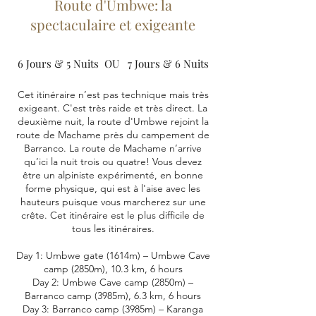
Route d'Umbwe: la
spectaculaire et exigeante
6 Jour
s & 5 Nuit
s OU
7 Jour
s & 6 Nuit
s
Cet itinéraire n’est pas technique mais très
exigeant. C'est très raide et très direct. La
deuxième nuit, la route d'Umbwe rejoint la
route de Machame près du campement de
Barranco. La route de Machame n’arrive
qu’ici la nuit trois ou quatre! Vous devez
être un alpiniste expérimenté, en bonne
forme physique, qui est à l'aise avec les
hauteurs puisque vous marcherez sur une
crête. Cet itinéraire est le plus difficile de
tous les itinéraires.
Day 1: Umbwe gate (1614m) – Umbwe Cave
camp (2850m), 10.3 km, 6 hours
Day 2: Umbwe Cave camp (2850m) –
Barranco camp (3985m), 6.3 km, 6 hours
Day 3: Barranco camp (3985m) – Karanga