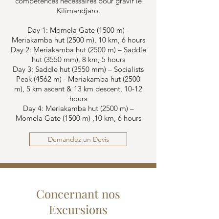
compétences nécessaires pour gravir le
Kilimandjaro.
Day 1: Momela Gate (1500 m) -
Meriakamba hut (2500 m), 10 km, 6 hours
Day 2: Meriakamba
hut (2
500
m) – Saddle
hut (3550 mm), 8 km, 5 hours
Day 3: Saddle hut (3550 mm) – Socialists
Peak (4562 m) - Meriakamba
hut (2
500
m), 5 km ascent & 13 km descent, 10-12
hours
Day 4: Meriakamba
hut (2
500
m) –
Momela Gate (1500 m) ,10 km, 6
hours
Demandez un Devis
Concernant nos
Excursions